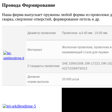
Провода Формирование
Наша фирма выпускает пружины любой формы из проволоки диам
сварка, сверление отверстий, формирование петель и др.
Диаметр проволоки
Проволока ᴓ 0.40 мм - 10.00 мм
Железная проволока, проволока из
Материал
нержавеющей стали для пружин
SAE 1006/1008, DIN 17223, DIN 102
Стандарты проволоки
A227/228/679/313
Дневная
20.000 штук
норма выпуска