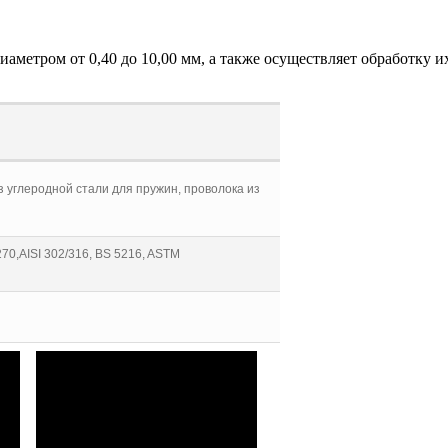
етром от 0,40 до 10,00 мм, а также осуществляет обработку их
 углеродной стали для пружин, проволока из
70,AISI 302/316, BS 5216, ASTM